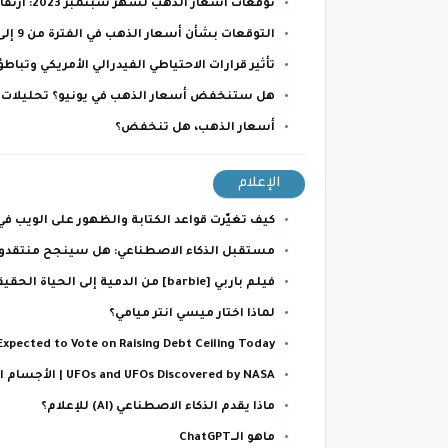
توقعات أسعار الذهب لشهر سبتمبر 2023: ارتفاعات محتملة في ظل ظروف مواتية
التوقعات بشأن أسعار الذهب في الفترة من 9 إلى 15 يوليو 2023
تأثير قرارات الاحتياطي الفيدرالي الأمريكي وتب
هل ستنخفض أسعار الذهب في يونيو؟ تحليلات 
أسعار الذهب، هل تنخفض؟
الإعلام
كيف تغيّرت قواعد الكتابة والظهور على الويب ف
مستقبل الذكاء الاصطناعي: هل سينجح منتقدوه
فيلم باربي [barbie] من الدمية إلى الحياة الحقيقية؟
لماذا اختار ميسي انتر ميامي؟
xpected to Vote on Raising Debt Ceiling Today.
UFOs and UFOs Discovered by NASA | الأجسام الطائرة المجهولة
ماذا يقدم الذكاء الاصطناعي (AI) للإعلام؟
ماهو الــChatGPT