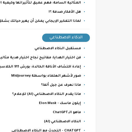
المثالية السامة: فهم عميق لتأثيراتها وكيفية ا
هل الأفكار صدفة ؟!
لماذا التفكير الإيجابي يمكن أن يغير حياتك بشكل
الذكاء الاصطناعي
مستقبل الذكاء الاصطناعي
فن اختيار الهدايا: مفاتيح نجاح اختيار هدية مثالية
إعادة اكتشاف الأناقة الخالدة: بورش 911 الكلاسيكية من عام 1986
صور لأشهر العلماء بواسطة Midjourney
ماذا نعرف عن جيل ألفا؟
ماذا يقدم الذكاء الاصطناعي (AI) للإعلام؟
إيلون ماسك - Elon Musk
ماهو الــChatGPT
الذكاء الاصطناعي (AI)
CHATGPT - التحدث مع الذكاء الاصطناعي