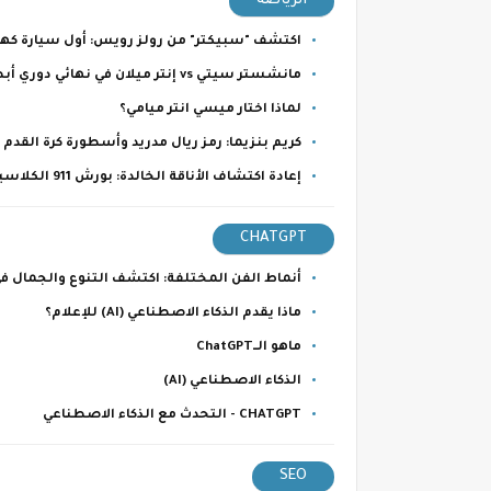
الرياضة
اكتشف "سبيكتر" من رولز رويس: أول سيارة كهر
مانشستر سيتي vs إنتر ميلان في نهائي دوري أبطال أوروبا: تحليل المواجهة الكبرى وتوقعات الفوز.
لماذا اختار ميسي انتر ميامي؟
كريم بنزيما: رمز ريال مدريد وأسطورة كرة القدم 
إعادة اكتشاف الأناقة الخالدة: بورش 911 الكلاسيكية من عام 1986
CHATGPT
أنماط الفن المختلفة: اكتشف التنوع والجمال في
ماذا يقدم الذكاء الاصطناعي (AI) للإعلام؟
ماهو الــChatGPT
الذكاء الاصطناعي (AI)
CHATGPT - التحدث مع الذكاء الاصطناعي
SEO