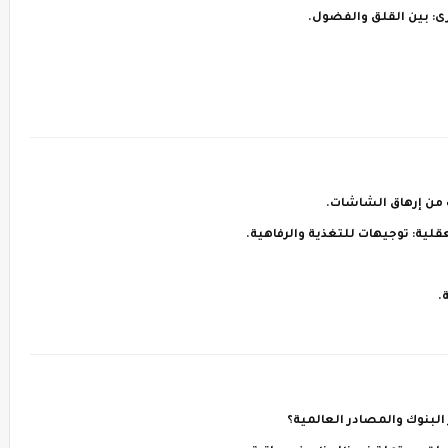
رى: بين القلق والفضول.
 من إرهاق الشاشات.
لية: توجيهات للتغذية والرفاهية.
.