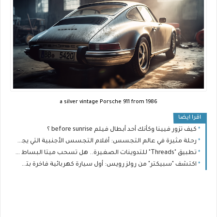
a silver vintage Porsche 911 from 1986
اقرا ايضا
كيف تزور فيينا وكأنك أحد أبطال فيلم before sunrise ؟
رحلة مثيرة في عالم التجسس: أفلام التجسس الأجنبية التي يجب أن تشاهدها.
تطبيق "Threads" للتدوينات الصغيرة.. هل تسحب ميتا البساط من تويتر؟
اكتشف "سبيكتر" من رولز رويس: أول سيارة كهربائية فاخرة بتصميم استثنائي