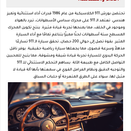
تحتضن بورش 911 الكلاسيكية من عام 1986 قدرات أداء استثنائية وتميز
هندسي. تعتمد الـ 911 على محرك سداسي الأسطوانات، تبرد بالهواء
وموجود في الخلف، مما يمنحها تجربة قيادة مثيرة. ينتج تكوين المحرك
المسطح ستة أسطوانات لحنًا مميزًا يتناغم تمامًا مع أداء السيارة
المثير. بقوة تصل إلى حوالي 200 حصان، تحقق سيارة الـ 911 تسارعًا
مذهلاً وسرعة قصوى، مما يجعلها سيارة رياضية حقيقية. يوفر ناقل
الحركة اليدوي للسيارة تجربة قيادة شيقة ومشوقة، مما يتيح للمحبين
التواصل الكامل مع طبيعة الآلة. يساهم التحكم الاستثنائي للـ 911
والتوجيه الدقيق ونظام الفرامل القوي في سمعتها بأنها آلة قيادة لا
مثيل لها، سواء على الطرق المتعرجة أو حلبات السباق.