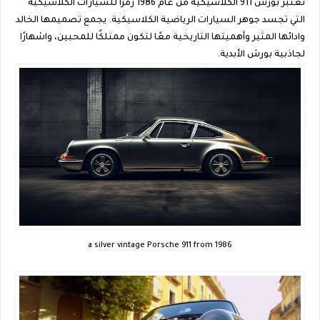
تُعتبر بورش 911 الكلاسيكية من عام 1986 رمزًا للسيارات الكلاسيكية
التي تجسد جوهر السيارات الرياضية الكلاسيكية. يجمع تصميمها الخالد
وادائها المثير وأهميتها التاريخية معًا لتكون ممتلكًا للمحبين، واشهارًا
لجاذبية بورش الأبدية.
a silver vintage Porsche 911 from 1986